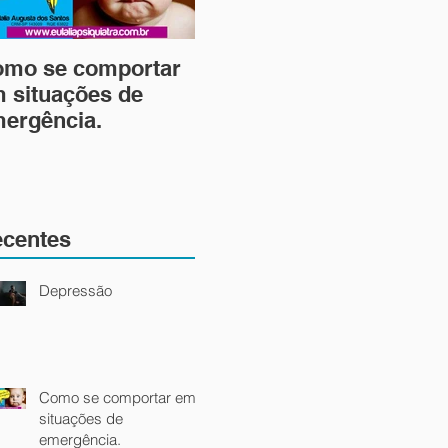
mo se comportar
Bom dia, Doutora! -
Bo
 situações de
Sintomas de "T.O.C"
doe
ergência.
centes
Depressão
Como se comportar em
situações de
emergência.