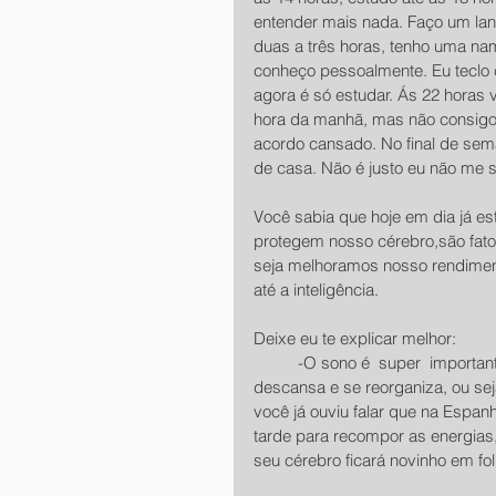
entender mais nada. Faço um lanc
duas a três horas, tenho uma n
conheço pessoalmente. Eu teclo 
agora é só estudar. Ás 22 horas v
hora da manhã, mas não consigo
acordo cansado. No final de sem
de casa. Não é justo eu não me 
Você sabia que hoje em dia já es
protegem nosso cérebro,são fato
seja melhoramos nosso rendiment
até a inteligência.
Deixe eu te explicar melhor:
          -O sono é  super  importante, pois durante o sono é que nosso cérebro 
descansa e se reorganiza, ou sej
você já ouviu falar que na Espan
tarde para recompor as energias,
seu cérebro ficará novinho em fo