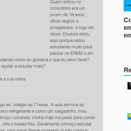
Quem entrou no 
consultório era um 
jovem de 19 anos, 
Co
olhos negros e 
em
arregalados, e logo ele 
disse ,Doutora estou 
em
aqui porque estou 
estudando muito para 
passar no ENEM e em 
udando como eu gostaria,o que eu devo fazer? 
 ajudar a estudar mais?
Re
 a sua rotina.
 ao  colégio as 7 horas. A aula termina as 
 tomo refrigerante e como um salgadinho, meu 
almoço correndo, minha mãe me pede para comer 
 bife e batata frita. Geralmente começo estudar 
ras, sem parar. Neste momento já não consigo 