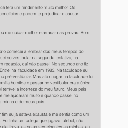
cê terá um rendimento muito melhor. Os 
benefícios e podem te prejudicar e causar 
u me cuidar melhor e arrasar nas provas. Bom 
ório comecei a lembrar dos meus tempos do 
sei no vestibular na segunda tentativa, na 
 em redação, daí não passei. No segundo ano fiz 
 Entrei na  faculdade em 1983. Na faculdade eu 
o pré-vestibular. Mas até chegar na faculdade foi 
mília humilde e passar no vestibular era a única 
i terrível a incerteza do meu futuro. Meus pais 
e me ajudaram muito e quando passei no 
mas minha e de meus pais.
r fim eu já estava exausta e me sentia como um 
 Eu tinha um colega que jogava futebol, não 
 ele tirava  as notas semelhantes as minhas, eu 