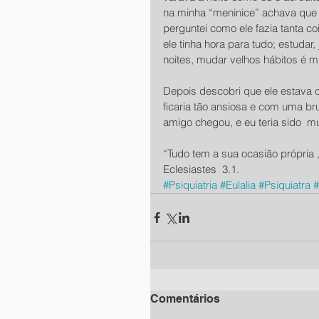
na minha “meninice” achava que 
perguntei como ele fazia tanta c
ele tinha hora para tudo; estudar,
noites, mudar velhos hábitos é mui
Depois descobri que ele estava ce
ficaria tão ansiosa e com uma b
amigo chegou, e eu teria sido  mui
“Tudo tem a sua ocasião própria 
Eclesiastes  3.1.
#Psiquiatria
#Eulalia
#Psiquiatra
#
Comentários