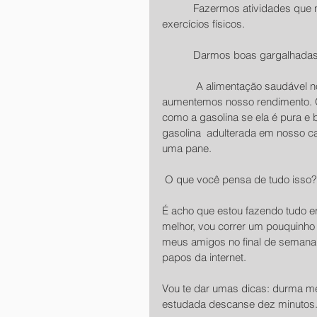
           Fazermos atividades que nos deixe felizes,uma das mais importante  são os 
exercícios físicos.
           Darmos boas garg
            A alimentação saudável nos propicia os elementos fundamentais para que 
aumentemos nosso rendimento. Os
como a gasolina se ela é pura e 
gasolina  adulterada em nosso ca
uma pane.
 O que você pensa de tudo isso?
É acho que estou fazendo tudo e
melhor, vou correr um pouquinho
meus amigos no final de semana.
papos da internet. 
Vou te dar umas dicas: durma me
estudada descanse dez minutos