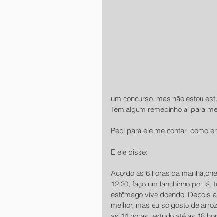
um concurso, mas não estou est
Tem algum remedinho aí para me
Pedi para ele me contar  como era
E ele disse:
Acordo as 6 horas da manhã,chego
12.30, faço um lanchinho por lá,
estômago vive doendo. Depois 
melhor, mas eu só gosto de arroz,
as 14 horas, estudo até as 18 ho